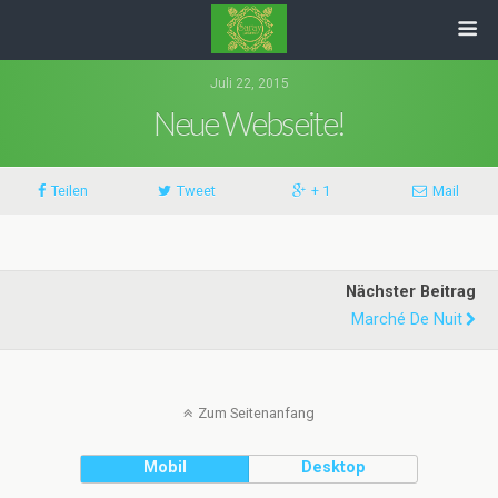
Juli 22, 2015
Neue Webseite!
Teilen
Tweet
+ 1
Mail
Nächster Beitrag
Marché De Nuit
Zum Seitenanfang
Mobil
Desktop